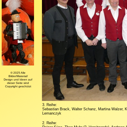
© 2025 Alle
Bilder/Material/
Design und Ideen auf
dieser Seite sind
Copyright geschützt
3. Reihe:
Sebastian Brack, Walter Schanz, Martina Walzer, Ka
Lemanczyk
2. Reihe: